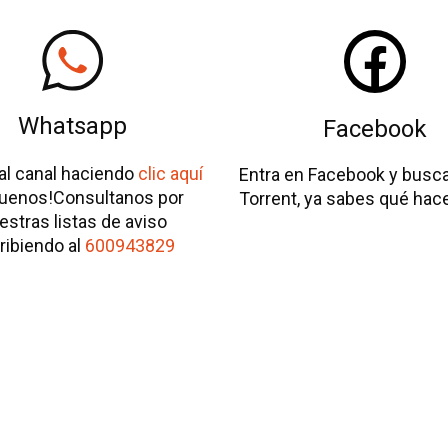
F
a
Whatsapp
Facebook
c
al canal haciendo
clic aquí
Entra en Facebook y busc
e
guenos!Consultanos por
Torrent, ya sabes qué hace
estras listas de aviso
b
ribiendo al
600943829
o
o
k