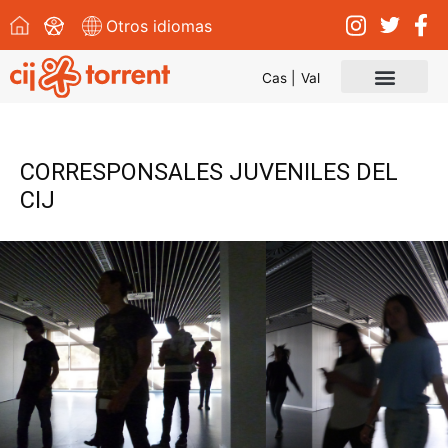
Ir
Otros idiomas
al
contenido
Cas |
Val
CORRESPONSALES JUVENILES DEL
CIJ