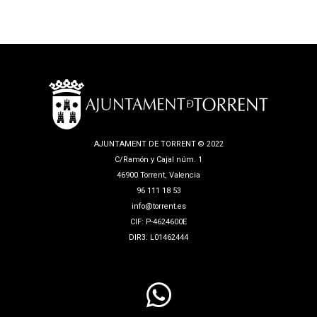
AJUNTAMENT DE TORRENT © 2022
C/Ramón y Cajal núm. 1
46900 Torrent, Valencia
96 111 18 53
info@torrent.es
CIF: P-4624600E
DIR3: L01462444