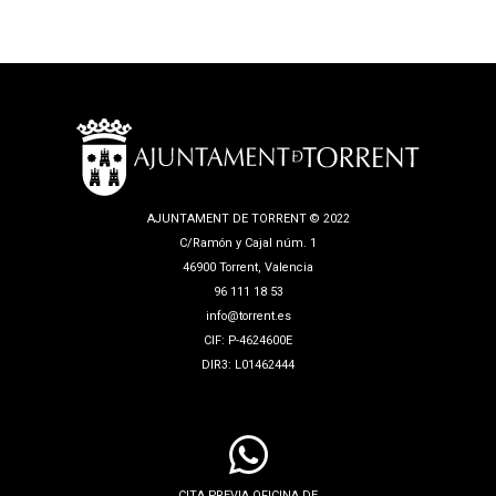
AJUNTAMENT DE TORRENT © 2022
C/Ramón y Cajal núm. 1
46900 Torrent, Valencia
96 111 18 53
info@torrent.es
CIF: P-4624600E
DIR3: L01462444
CITA PREVIA OFICINA DE