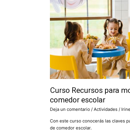
para
monitoras
y
monitores
de
comedor
escolar
Curso Recursos para mo
comedor escolar
Deja un comentario
/
Actividades
/
Irin
Con este curso conocerás las claves pa
de comedor escolar.