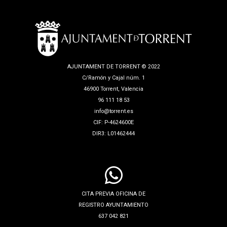
AJUNTAMENT DE TORRENT © 2022
C/Ramón y Cajal núm. 1
46900 Torrent, Valencia
96 111 18 53
info@torrent.es
CIF: P-4624600E
DIR3: L01462444
CITA PREVIA OFICINA DE
REGISTRO AYUNTAMIENTO
637 042 821