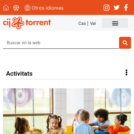
Otros idiomas
Cas |
Val
Convocatòries i events
Search
Activitats