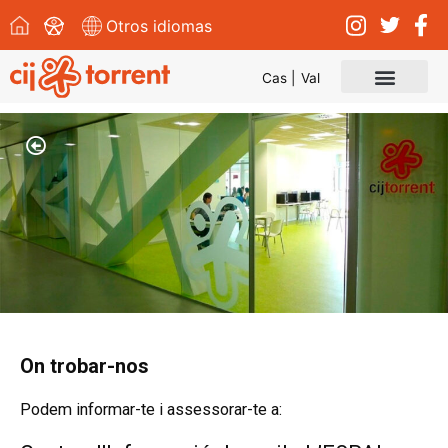
Otros idiomas
Cas |
Val
Convocatòries i events
On trobar-nos
Podem informar-te i assessorar-te a: