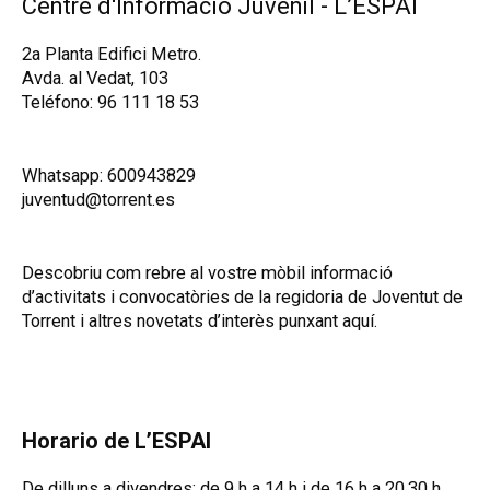
Centre d'Informació Juvenil - L’ESPAI
2a Planta Edifici Metro.
Avda. al Vedat, 103
Teléfono: 96 111 18 53
Whatsapp:
600943829
juventud@torrent.es
Descobriu com rebre al vostre mòbil informació
d’activitats i convocatòries de la regidoria de Joventut de
Torrent i altres novetats d’interès punxant aquí.
Horario de L’ESPAI
De dilluns a divendres: de 9 h a 14 h i de 16 h a 20.30 h.