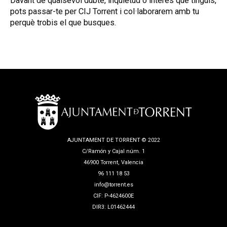
Davant de qualsevol dubte, inquietud o interès que tinguis,
pots passar-te per CIJ Torrent i col·laborarem amb tu
perquè trobis el que busques.
AJUNTAMENT DE TORRENT © 2022
C/Ramón y Cajal núm. 1
46900 Torrent, Valencia
96 111 18 53
info@torrent.es
CIF: P-4624600E
DIR3: L01462444