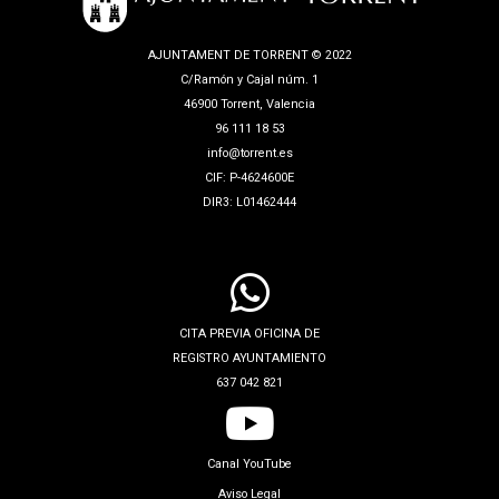
AJUNTAMENT DE TORRENT © 2022
C/Ramón y Cajal núm. 1
46900 Torrent, Valencia
96 111 18 53
info@torrent.es
CIF: P-4624600E
DIR3: L01462444
CITA PREVIA OFICINA DE
REGISTRO AYUNTAMIENTO
637 042 821
Canal YouTube
Aviso Legal